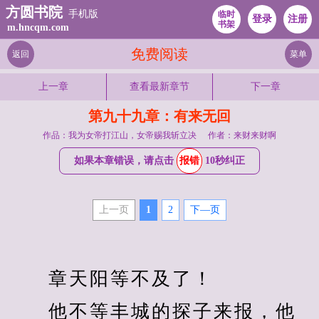
方圆书院
手机版
临时
登录
注册
书架
m.hncqm.com
免费阅读
返回
菜单
上一章
查看最新章节
下一章
第九十九章：有来无回
作品：我为女帝打江山，女帝赐我斩立决
作者：来财来财啊
如果本章错误，请点击
报错
10秒纠正
上一页
1
2
下—页
　　章天阳等不及了！
　　他不等丰城的探子来报，他