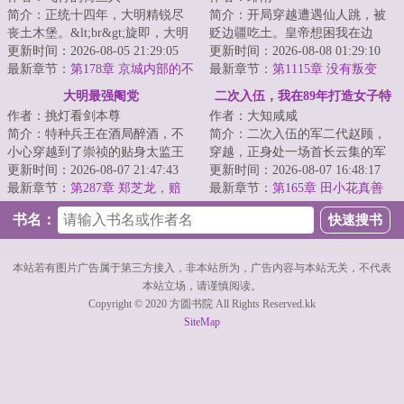
简介：正统十四年，大明精锐尽
简介：开局穿越遭遇仙人跳，被
丧土木堡。&lt;br&gt;旋即，大明
贬边疆吃土。皇帝想困我在边
皇帝朱祁镇被瓦剌俘虏&lt;br&gt;
更新时间：2026-08-05 21:29:05
城？朝臣想看我笑话？却不知我
更新时间：2026-08-08 01:29:10
叩关叫门，...
最新章节：
第178章 京城内部的不
手握现代知识，开...
最新章节：
第1115章 没有叛变
对劲
大明最强阉党
二次入伍，我在89年打造女子特
作者：挑灯看剑本尊
作者：大知咸咸
种部队
简介：特种兵王在酒局醉酒，不
简介：二次入伍的军二代赵顾，
小心穿越到了崇祯的贴身太监王
穿越，正身处一场首长云集的军
承恩的身上。别人穿越要么是黄
更新时间：2026-08-07 21:47:43
事会议上。&lt;br/&gt;“即日全国
更新时间：2026-08-07 16:48:17
袍加身，君临天...
最新章节：
第287章 郑芝龙，赔
全军大筛选...
最新章节：
第165章 田小花真善
钱！
美！拯救新人菜鸟？
书名：
本站若有图片广告属于第三方接入，非本站所为，广告内容与本站无关，不代表
本站立场，请谨慎阅读。
Copyright © 2020 方圆书院 All Rights Reserved.kk
SiteMap