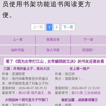
员使用书架功能追书阅读更方
便。
上一页
1
2
下—页
上一章
查看目录
下一章
临时书架
加入书签
回顶部↑
看了《我为女帝打江山，女帝赐我斩立决》的书友还喜欢看
三国：开局刘备义子，再兴大汉
史上第一猎户
作者：卖酒郎君
作者：张正经
简介：现代缉毒警察意外穿越汉
简介：请跟我来！...
末，睁开眼睛竟成了刘备义子刘
封。&lt;br/&gt;恰逢关羽兵败荆
更新时间：2026-08-07 08:29:33
更新时间：2026-08-07 21:55:03
州，被困麦城...
最新章节：
第201章 我不做王，我
最新章节：
第151章 三次你就信
只要兵权！
了？
大明战神？我可是天子守国门
被贬边疆，成就最强藩王
作者：飞行的荷兰人
作者：绯雨