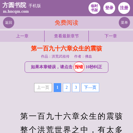
方圆书院
手机版
临时
登录
注册
书架
m.hncqm.com
免费阅读
返回
菜单
上一章
查看最新章节
下一章
第一百九十六章众生的震骇
作品：洪荒武祖传
作者：佛血
如果本章错误，请点击
报错
10秒纠正
上一页
1
2
3
下—页
　　第一百九十六章众生的震骇
　　整个洪荒世界之中，有太多