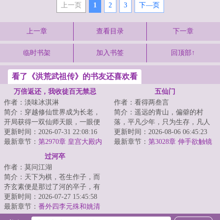
上一页
1
2
3
下—页
上一章
查看目录
下一章
临时书架
加入书签
回顶部↑
看了《洪荒武祖传》的书友还喜欢看
万倍返还，我收徒百无禁忌
五仙门
作者：淡味冰淇淋
作者：看得两叁言
简介：穿越修仙世界成为长老，
简介：遥远的青山，偏僻的村
开局获得一双仙师天眼，一眼便
落，平凡少年，只为生存，凡人
可看穿无数弟子资质与缺陷；收
更新时间：2026-07-31 22:08:16
生活却化作修仙之路，有谁是
更新时间：2026-08-06 06:45:23
徒圣阶资质弟子...
最新章节：
第2970章 皇宫大殿内
真，有谁是假？有谁...
最新章节：
第3028章 伸手欲触镜
的夜空
中影
过河卒
作者：莫问江湖
简介：天下为棋，苍生作子，而
齐玄素便是那过了河的卒子，有
进无退，一往无前。...
更新时间：2026-07-27 15:45:58
最新章节：
番外四李元殊和姚清